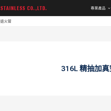
專業產品
空退火管
316L 精抽加